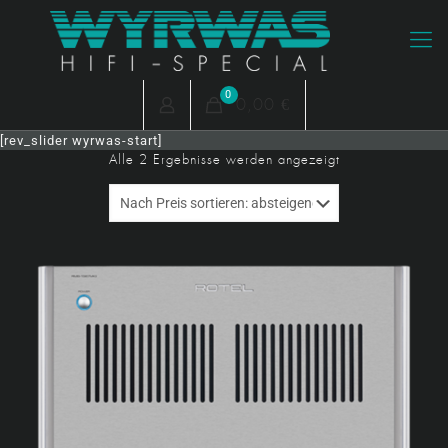
0
0,00 €
[rev_slider wyrwas-start]
Nach
Alle 2 Ergebnisse werden angezeigt
Preis
sortiert:
absteigend