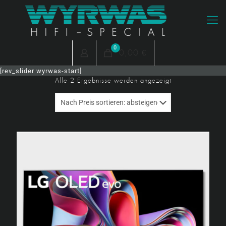
0
0,00 €
[rev_slider wyrwas-start]
Nach
Alle 2 Ergebnisse werden angezeigt
Preis
sortiert:
absteigend