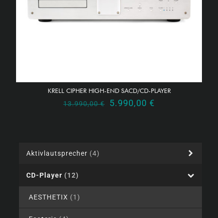
KRELL CIPHER HIGH-END SACD/CD-PLAYER
Ursprünglicher
Aktueller
5.990,00
€
13.990,00
€
Preis
Preis
war:
ist:
13.990,00 €
5.990,00 €.
Aktivlautsprecher
(4)
CD-Player
(12)
AESTHETIX
(1)