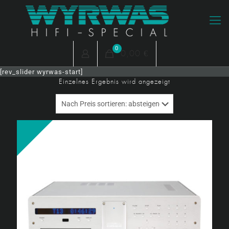
0
0,00 €
[rev_slider wyrwas-start]
Einzelnes Ergebnis wird angezeigt
Angebot!