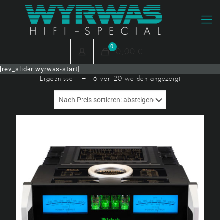
0
0,00 €
[rev_slider wyrwas-start]
Nach
Ergebnisse 1 – 16 von 20 werden angezeigt
Preis
sortiert:
absteigend