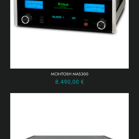
MCINTOSH MA5300
8.490,00
€