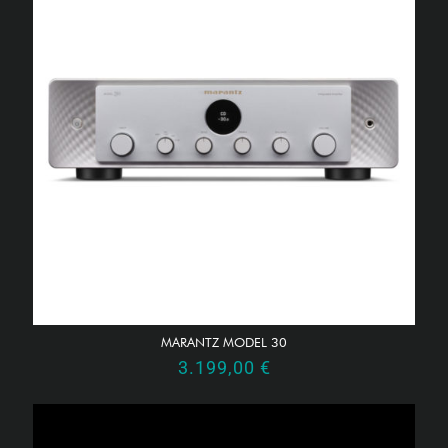
MARANTZ MODEL 30
3.199,00
€