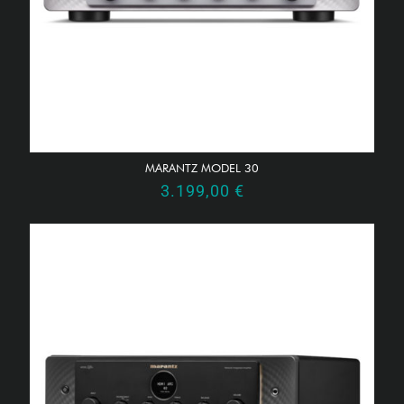
MARANTZ MODEL 30
3.199,00
€