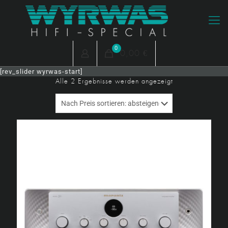
0
0,00 €
[rev_slider wyrwas-start]
Nach
Alle 2 Ergebnisse werden angezeigt
Preis
sortiert:
absteigend