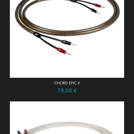
CHORD EPIC X
79,00
€