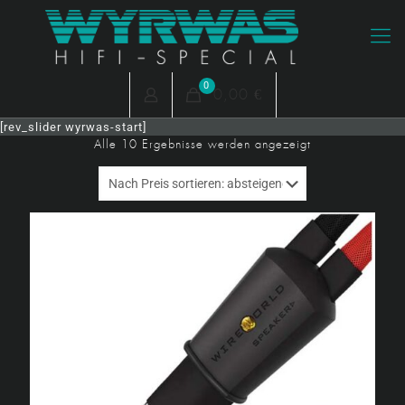
0
0,00 €
[rev_slider wyrwas-start]
Nach
Alle 10 Ergebnisse werden angezeigt
Preis
sortiert:
absteigend