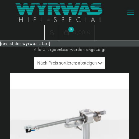
0
0,00 €
[rev_slider wyrwas-start]
Nach
Alle 3 Ergebnisse werden angezeigt
Preis
sortiert:
absteigend