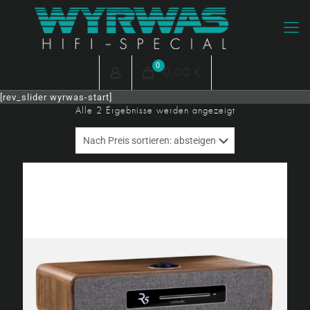
0
0,00 €
[rev_slider wyrwas-start]
Nach
Alle 2 Ergebnisse werden angezeigt
Preis
sortiert:
absteigend