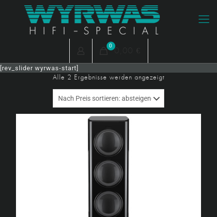
0
0,00 €
[rev_slider wyrwas-start]
Nach
Alle 2 Ergebnisse werden angezeigt
Preis
sortiert:
absteigend