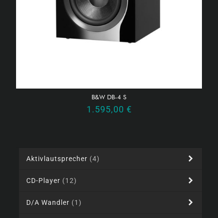
B&W DB-4 S
1.595,00
€
Aktivlautsprecher
(4)
CD-Player
(12)
D/A Wandler
(1)