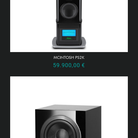
MCINTOSH PS2K
59.900,00
€