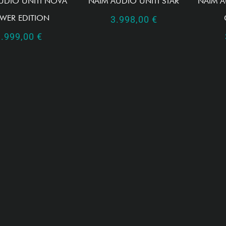
UDIO UNITI NOVA
NAIM AUDIO UNITI STAR
NAIM A
WER EDITION
3.998,00
€
9.999,00
€