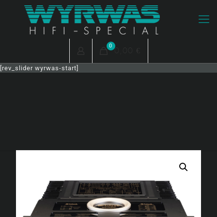
0
0,00 €
[rev_slider wyrwas-start]