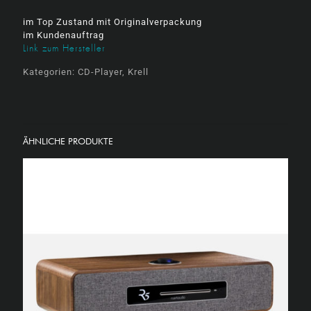
war:
ist:
im Top Zustand mit Originalverpackung
13.990,00 €
5.990
im Kundenauftrag
Link zum Hersteller
Kategorien:
CD-Player
,
Krell
ÄHNLICHE PRODUKTE