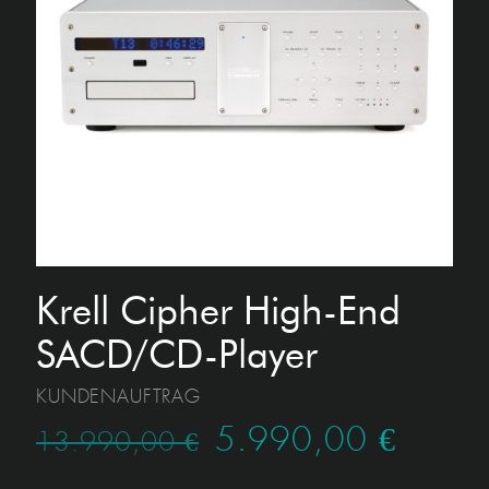
Krell Cipher High-End
SACD/CD-Player
KUNDENAUFTRAG
Ursprünglicher
Aktuel
5.990,00
€
13.990,00
€
Preis
Preis