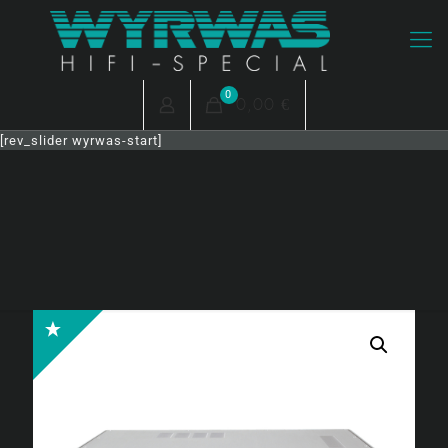
0
0,00 €
[rev_slider wyrwas-start]