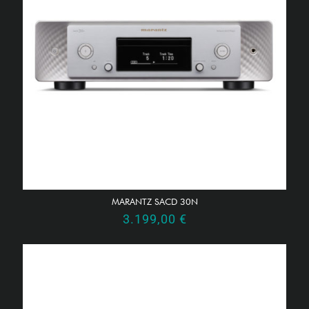
MARANTZ SACD 30N
3.199,00
€