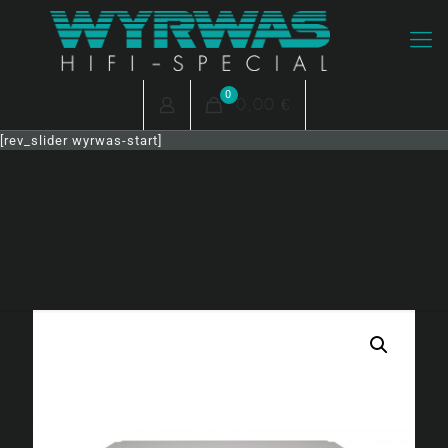
0
0,00 €
[rev_slider wyrwas-start]