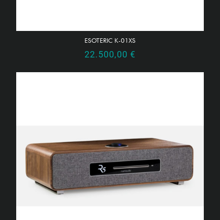
ESOTERIC K-01XS
22.500,00
€