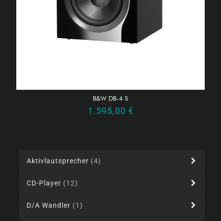
B&W DB-4 S
1.595,00
€
Aktivlautsprecher
(4)
CD-Player
(12)
D/A Wandler
(1)