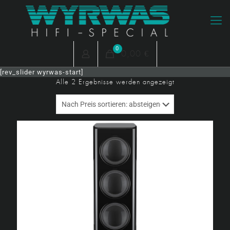
0
0,00 €
[rev_slider wyrwas-start]
Nach
Alle 2 Ergebnisse werden angezeigt
Preis
sortiert:
absteigend