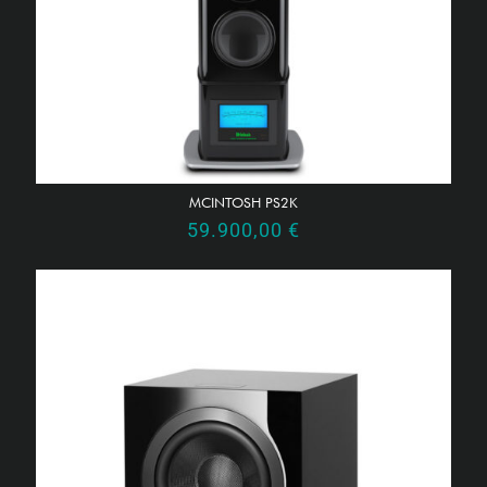
MCINTOSH PS2K
59.900,00
€