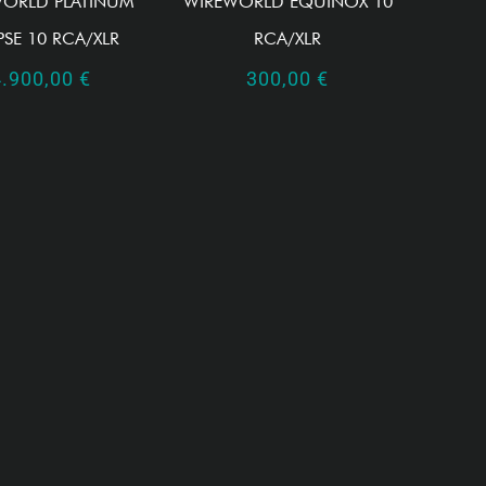
ORLD PLATINUM
WIREWORLD EQUINOX 10
PSE 10 RCA/XLR
RCA/XLR
4.900,00
€
300,00
€