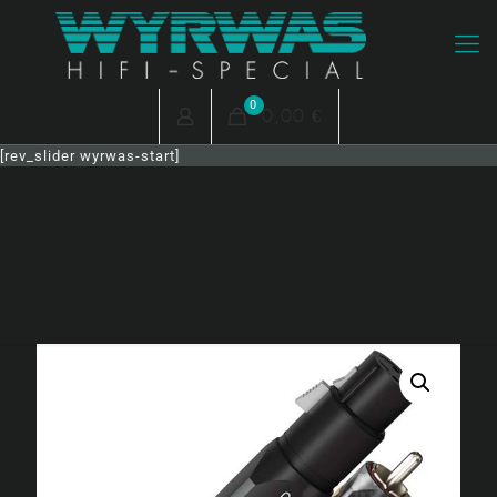
0
0,00 €
[rev_slider wyrwas-start]