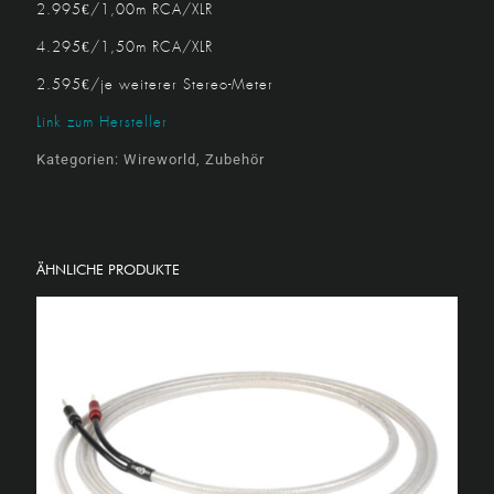
2.995€/1,00m RCA/XLR
4.295€/1,50m RCA/XLR
2.595€/je weiterer Stereo-Meter
Link zum Hersteller
Kategorien:
Wireworld
,
Zubehör
ÄHNLICHE PRODUKTE