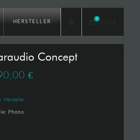
0
0,00 €
HERSTELLER
araudio Concept
90,00
€
 Hersteller
rie:
Phono