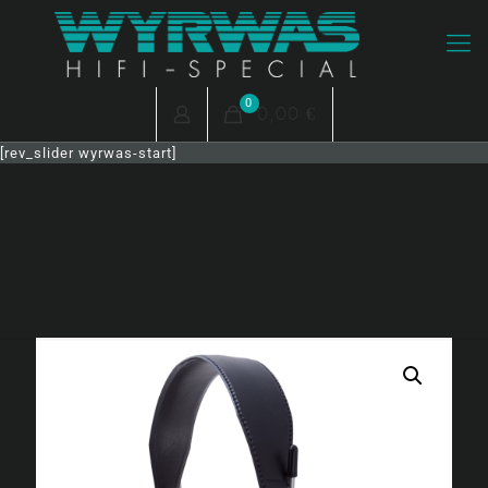
0
0,00 €
[rev_slider wyrwas-start]