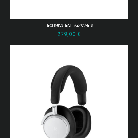
TECHNICS EAH-AZ70WE-S
279,00
€