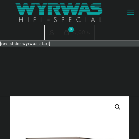
0
0,00 €
[rev_slider wyrwas-start]