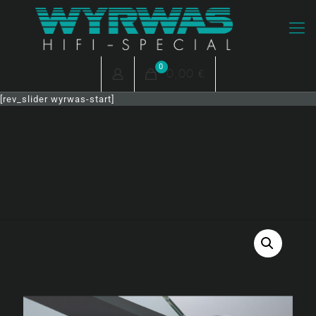
0
0,00 €
[rev_slider wyrwas-start]