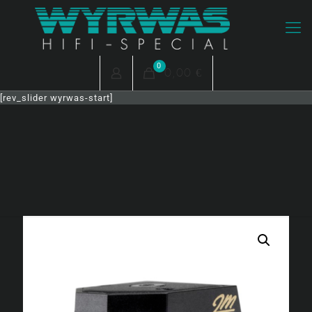
0
0,00 €
[rev_slider wyrwas-start]