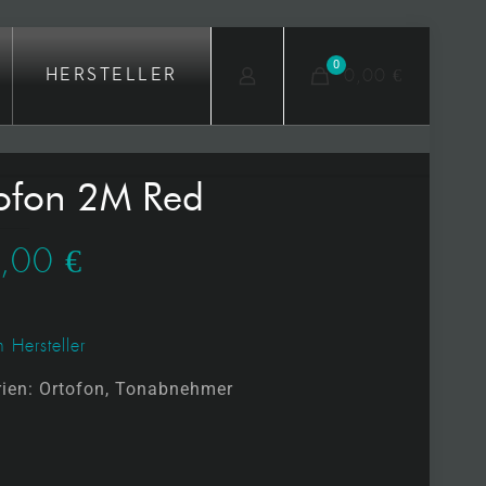
0
0,00 €
HERSTELLER
ofon 2M Red
0,00
€
 Hersteller
rien:
Ortofon
,
Tonabnehmer