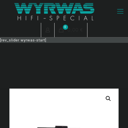
0
0,00 €
[rev_slider wyrwas-start]