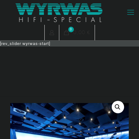
0
0,00 €
[rev_slider wyrwas-start]