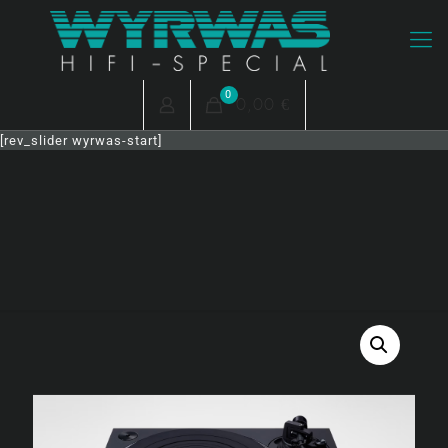
0
0,00 €
[rev_slider wyrwas-start]