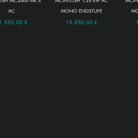
SH MC3500 MK II
MCINTOSH 1.25 KW AC
MCIN
AC
MONO ENDSTUFE
MO
1.990,00
€
19.850,00
€