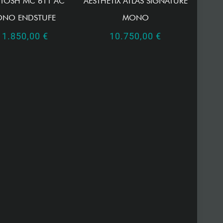
TOSH MC 611 AC
AESTHETIX ATLAS SIGNATURE
NO ENDSTUFE
MONO
11.850,00
€
10.750,00
€