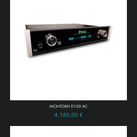
MCINTOSH D150 AC
4.180,00
€