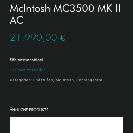
McIntosh MC3500 MK II
AC
21.990,00
€
Röhren-Monoblock
Link zum Hersteller
Kategorien:
Endstufen
,
McIntosh
,
Röhrengeräte
ÄHNLICHE PRODUKTE