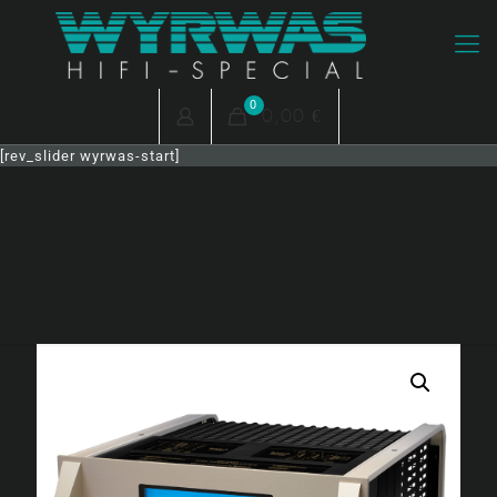
0
0,00 €
[rev_slider wyrwas-start]