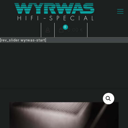
0
0,00 €
[rev_slider wyrwas-start]