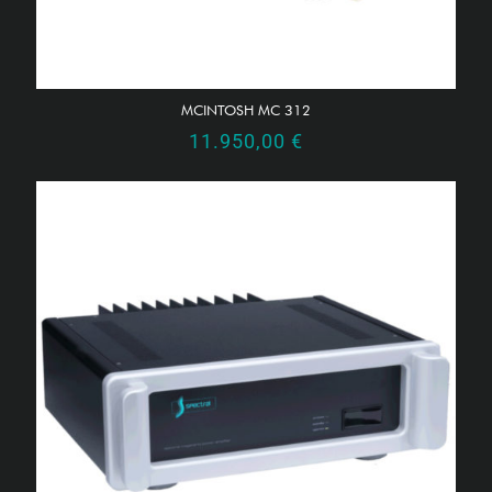
MCINTOSH MC 312
11.950,00
€