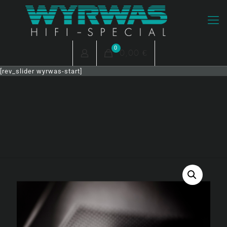
0
0,00 €
[rev_slider wyrwas-start]