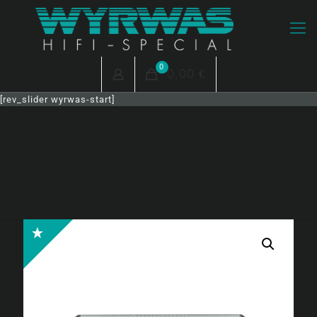
0
0,00 €
[rev_slider wyrwas-start]