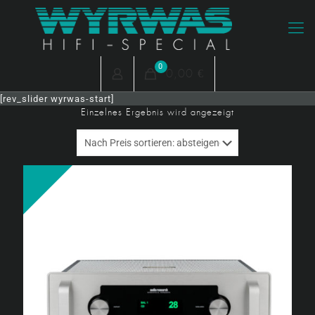
0
0,00 €
[rev_slider wyrwas-start]
Einzelnes Ergebnis wird angezeigt
Angebot!