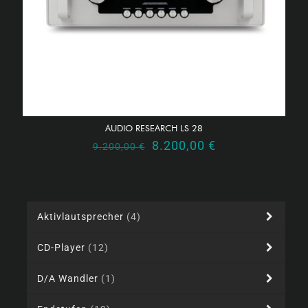
AUDIO RESEARCH LS 28
Ursprünglicher
Aktueller
8.200,00
€
9.200,00
€
Preis
Preis
war:
ist:
9.200,00 €
8.200,00 €.
Aktivlautsprecher
(4)
CD-Player
(12)
D/A Wandler
(1)