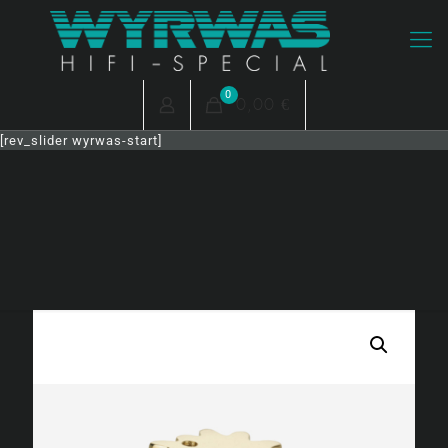
0
0,00 €
[rev_slider wyrwas-start]