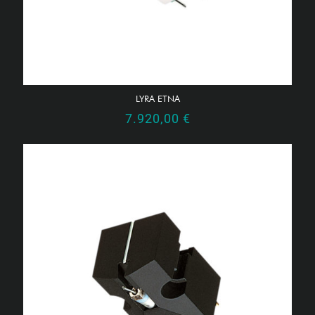
LYRA ETNA
7.920,00
€