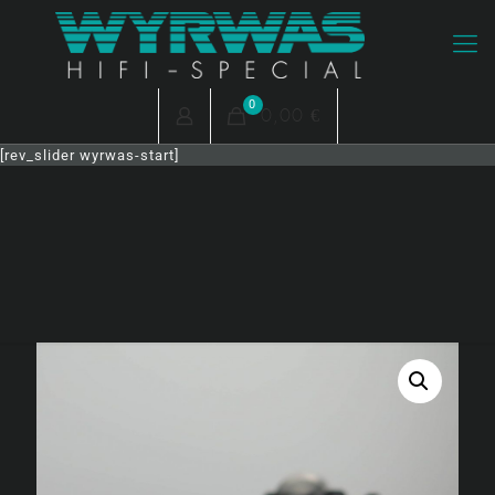
0
0,00 €
[rev_slider wyrwas-start]