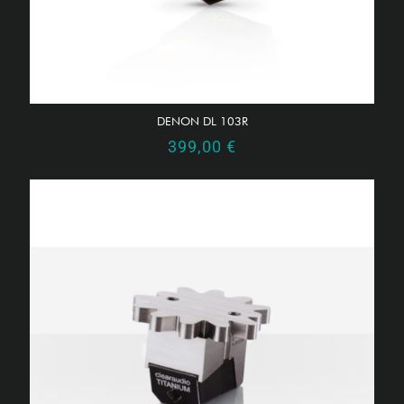
DENON DL 103R
399,00
€