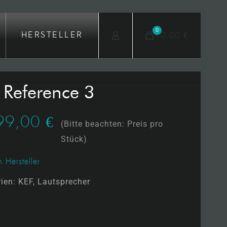
0
0,00 €
HERSTELLER
 Reference 3
99,00
€
(Bitte beachten: Preis pro
Stück)
 Hersteller
rien:
KEF
,
Lautsprecher