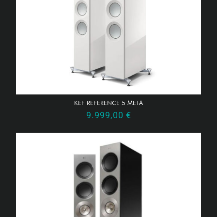
KEF REFERENCE 5 META
9.999,00
€