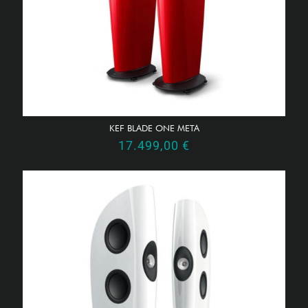
KEF BLADE ONE META
17.499,00
€