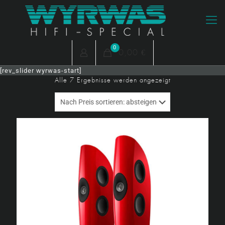
0
0,00 €
[rev_slider wyrwas-start]
Nach
Alle 7 Ergebnisse werden angezeigt
Preis
sortiert:
absteigend