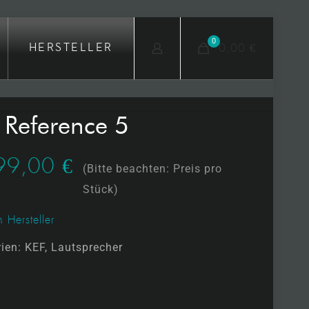
0
0,00 €
HERSTELLER
 Reference 5
99,00
€
(Bitte beachten: Preis pro
Stück)
 Hersteller
rien:
KEF
,
Lautsprecher