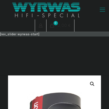
0
0,00 €
[rev_slider wyrwas-start]