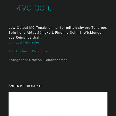
1.490,00
€
Low-Output MC-Tonabnehmer für mittelschwere Tonarme,
Sehr hohe Abtastfähigkeit, Fineline-Schliff, Wicklungen
aus Reinsilberdraht
Link zum Hersteller
MC Cadenza Broschüre
Kategorien:
Ortofon
,
Tonabnehmer
ÄHNLICHE PRODUKTE