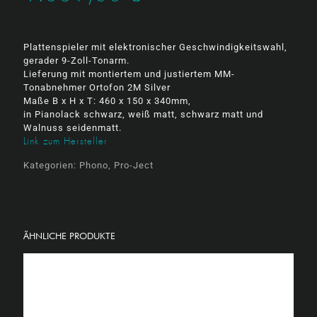
Plattenspieler mit elektronischer Geschwindigkeitswahl,
gerader 9-Zoll-Tonarm.
Lieferung mit montiertem und justiertem MM-
Tonabnehmer Ortofon 2M Silver
Maße B x H x T: 460 x 150 x 340mm,
in Pianolack schwarz, weiß matt, schwarz matt und
Walnuss seidenmatt.
Link zum Hersteller
Kategorien:
Phono
,
Pro-Ject
ÄHNLICHE PRODUKTE