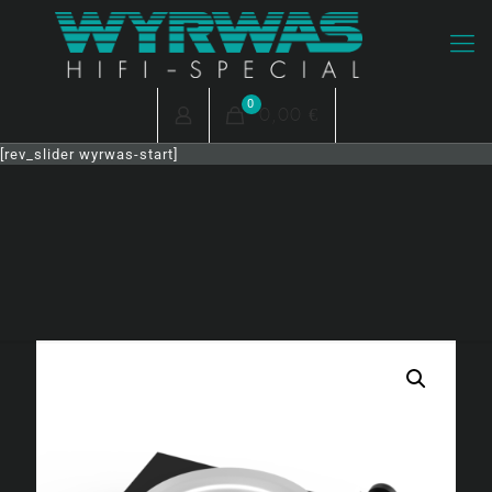
0
0,00 €
[rev_slider wyrwas-start]