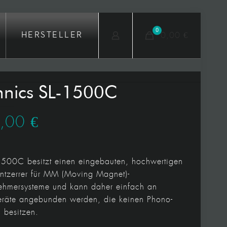
0
0,00 €
HERSTELLER
hnics SL-1500C
9,00
€
1500C besitzt einen eingebauten, hochwertigen
ntzerrer für MM (Moving Magnet)-
hmersysteme und kann daher einfach an
räte angebunden werden, die keinen Phono-
 besitzen.