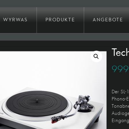
WYRWAS
PRODUKTE
ANGEBOTE
Tec
99
Der SL-
Phono-E
Tonabne
Audioge
Eingang