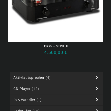
AYON – SPIRIT III
4.500,00
€
Aktivlautsprecher
(4)
CD-Player
(12)
D/A Wandler
(1)