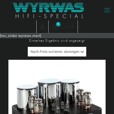
0
0,00 €
[rev_slider wyrwas-start]
Einzelnes Ergebnis wird angezeigt