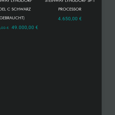
INWAY LYNGDORF
STEINWAY LYNGDORF SP-1
EL C SCHWARZ
PROCESSOR
(GEBRAUCHT)
4.650,00
€
Ursprünglicher
Aktueller
49.000,00
€
0,00
€
Preis
Preis
war:
ist:
130.000,00 €
49.000,00 €.