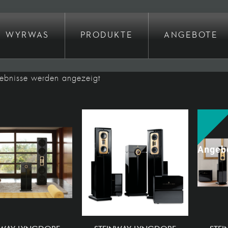
WYRWAS
PRODUKTE
ANGEBOTE
Nach
gebnisse werden angezeigt
Preis
sortiert:
absteigend
Angeb