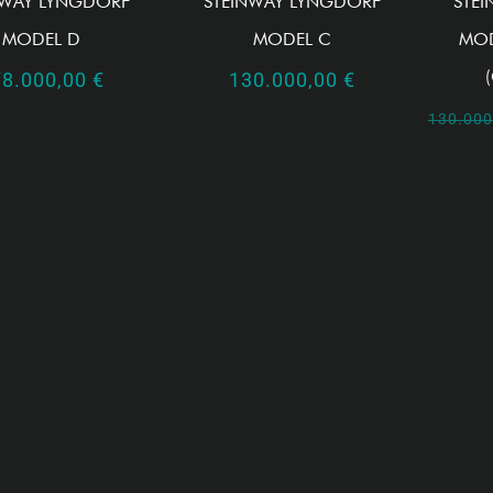
NWAY LYNGDORF
STEINWAY LYNGDORF
STE
MODEL D
MODEL C
MOD
78.000,00
€
130.000,00
€
130.00