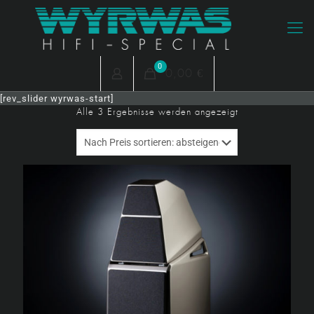
0
0,00 €
[rev_slider wyrwas-start]
Nach
Alle 3 Ergebnisse werden angezeigt
Preis
sortiert:
absteigend