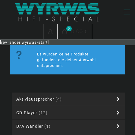
0
0,00 €
[rev_slider wyrwas-start]
Es wurden keine Produkte
gefunden, die deiner Auswahl
entsprechen.
Aktivlautsprecher
(4)
CD-Player
(12)
D/A Wandler
(1)