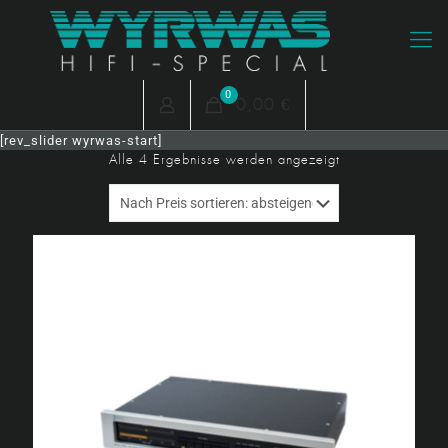
0
0,00 €
[rev_slider wyrwas-start]
Nach
Alle 4 Ergebnisse werden angezeigt
Preis
sortiert:
absteigend